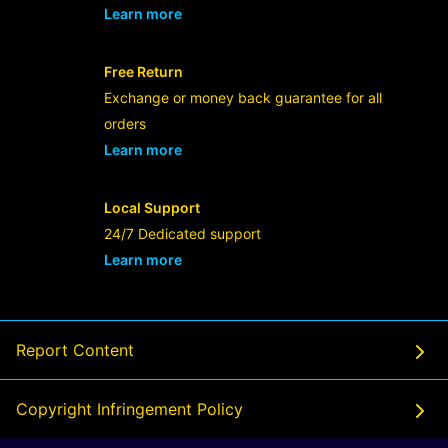
Learn more
- opens in new LAUTANTOTO LINK or t
Free Return
Exchange or money back guarantee for all
orders
Learn more
- opens in new LAUTANTOTO LINK or t
Local Support
24/7 Dedicated support
Learn more
- opens in new LAUTANTOTO LINK or t
Report Content
Copyright Infringement Policy