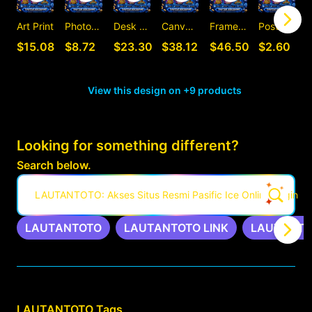
Art Print
Photographic Print
Desk Mat
Canvas Print
Framed Art Print
Postcard
C
$15.08
$8.72
$23.30
$38.12
$46.50
$2.60
View this design on +9 products
Looking for something different?
Search below.
LAUTANTOTO: Akses Situs Resmi Pasific Ice Online Login T
LAUTANTOTO
LAUTANTOTO LINK
LAUTANTO
Related Tags
LAUTANTOTO
Tags