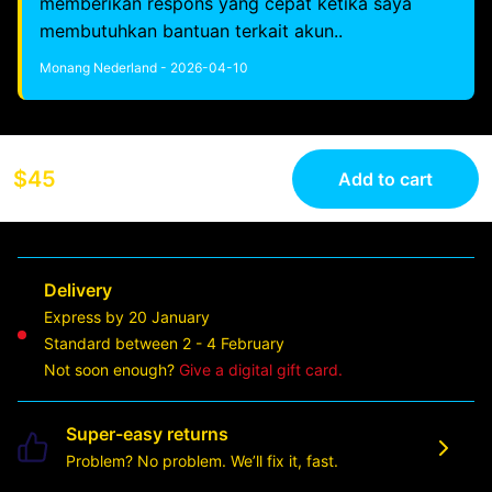
memberikan respons yang cepat ketika saya
membutuhkan bantuan terkait akun..
Monang Nederland - 2026-04-10
$45
Add to cart
Delivery
Express by 20 January
Standard between 2 - 4 February
Not soon enough?
Give a digital gift card.
Super-easy returns
Problem? No problem. We’ll fix it, fast.