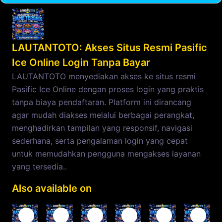
LAUTANTOTO: Akses Situs Resmi Pasific
Ice Online Login Tanpa Bayar
LAUTANTOTO menyediakan akses ke situs resmi
Pasific Ice Online dengan proses login yang praktis
tanpa biaya pendaftaran. Platform ini dirancang
agar mudah diakses melalui berbagai perangkat,
menghadirkan tampilan yang responsif, navigasi
sederhana, serta pengalaman login yang cepat
untuk memudahkan pengguna mengakses layanan
yang tersedia..
Also available on