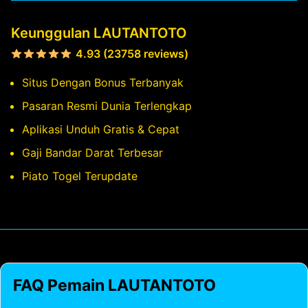
Keunggulan LAUTANTOTO
4.93 (23758 reviews)
Situs Dengan Bonus Terbanyak
Pasaran Resmi Dunia Terlengkap
Aplikasi Unduh Gratis & Cepat
Gaji Bandar Darat Terbesar
Piato Togel Terupdate
FAQ Pemain LAUTANTOTO