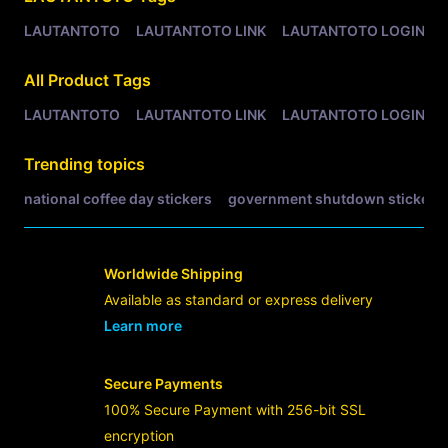
LAUTANTOTO
LAUTANTOTO LINK
LAUTANTOTO LOGIN
All Product Tags
LAUTANTOTO
LAUTANTOTO LINK
LAUTANTOTO LOGIN
Trending topics
national coffee day stickers
government shutdown stickers
Worldwide Shipping
Available as standard or express delivery
Learn more
- opens in new LAUTANTOTO LINK or t
Secure Payments
100% Secure Payment with 256-bit SSL
encryption