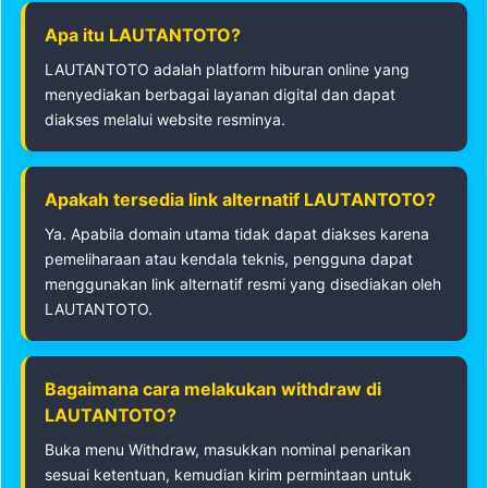
Apa itu LAUTANTOTO?
LAUTANTOTO adalah platform hiburan online yang
menyediakan berbagai layanan digital dan dapat
diakses melalui website resminya.
Apakah tersedia link alternatif LAUTANTOTO?
Ya. Apabila domain utama tidak dapat diakses karena
pemeliharaan atau kendala teknis, pengguna dapat
menggunakan link alternatif resmi yang disediakan oleh
LAUTANTOTO.
Bagaimana cara melakukan withdraw di
LAUTANTOTO?
Buka menu Withdraw, masukkan nominal penarikan
sesuai ketentuan, kemudian kirim permintaan untuk